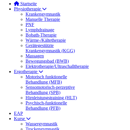
Startseite
Physiotherapie
Krankengymnastik
Manuelle Therapie
PNF
Lymphdrainage
Bobath-Therapie
Wärme-/Kältetherapie
Gerätegestützte
Krankengymnastik (KGG)
Massagen
Bewegungsbad (BWB)
Elektrotherapie/Ultraschalltherapie
Ergotherapie
Motorisch funktionelle
Behandlung (MFB)
Sensomotorisch-perzeptive
Behandlung (SPB)
Hirnleistungstraining (HLT)
Psychisch-funktionelle
Behandlung (PFB)
EAP
Kurse
Wassergymnastik
Trockengymnastik