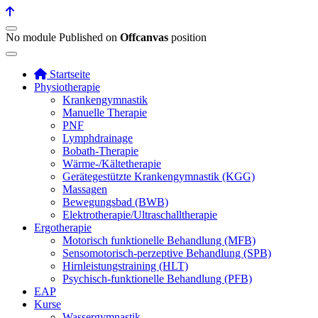
No module Published on
Offcanvas
position
Startseite
Physiotherapie
Krankengymnastik
Manuelle Therapie
PNF
Lymphdrainage
Bobath-Therapie
Wärme-/Kältetherapie
Gerätegestützte Krankengymnastik (KGG)
Massagen
Bewegungsbad (BWB)
Elektrotherapie/Ultraschalltherapie
Ergotherapie
Motorisch funktionelle Behandlung (MFB)
Sensomotorisch-perzeptive Behandlung (SPB)
Hirnleistungstraining (HLT)
Psychisch-funktionelle Behandlung (PFB)
EAP
Kurse
Wassergymnastik