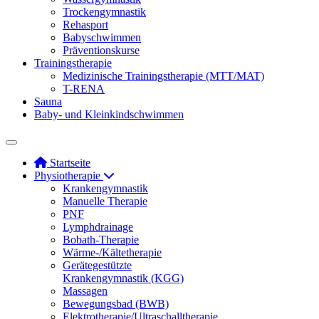
Trockengymnastik
Rehasport
Babyschwimmen
Präventionskurse
Trainingstherapie
Medizinische Trainingstherapie (MTT/MAT)
T-RENA
Sauna
Baby- und Kleinkindschwimmen
Startseite
Physiotherapie
Krankengymnastik
Manuelle Therapie
PNF
Lymphdrainage
Bobath-Therapie
Wärme-/Kältetherapie
Gerätegestützte
Krankengymnastik (KGG)
Massagen
Bewegungsbad (BWB)
Elektrotherapie/Ultraschalltherapie