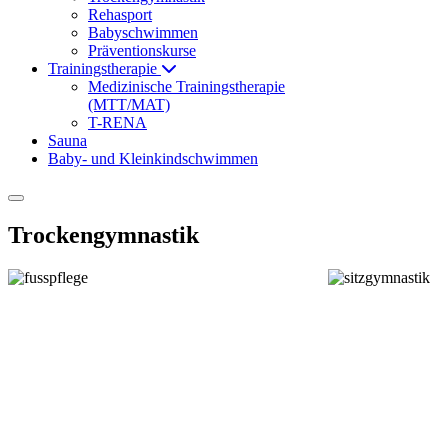
Rehasport
Babyschwimmen
Präventionskurse
Trainingstherapie
Medizinische Trainingstherapie
(MTT/MAT)
T-RENA
Sauna
Baby- und Kleinkindschwimmen
Trockengymnastik