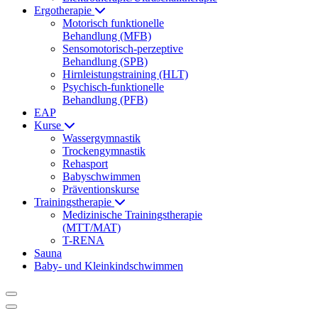
Ergotherapie
Motorisch funktionelle
Behandlung (MFB)
Sensomotorisch-perzeptive
Behandlung (SPB)
Hirnleistungstraining (HLT)
Psychisch-funktionelle
Behandlung (PFB)
EAP
Kurse
Wassergymnastik
Trockengymnastik
Rehasport
Babyschwimmen
Präventionskurse
Trainingstherapie
Medizinische Trainingstherapie
(MTT/MAT)
T-RENA
Sauna
Baby- und Kleinkindschwimmen