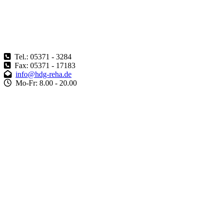
Tel.: 05371 - 3284
Fax: 05371 - 17183
info@hdg-reha.de
Mo-Fr: 8.00 - 20.00