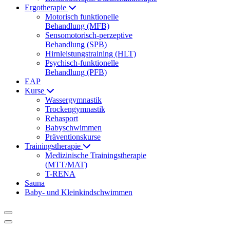
Ergotherapie
Motorisch funktionelle
Behandlung (MFB)
Sensomotorisch-perzeptive
Behandlung (SPB)
Hirnleistungstraining (HLT)
Psychisch-funktionelle
Behandlung (PFB)
EAP
Kurse
Wassergymnastik
Trockengymnastik
Rehasport
Babyschwimmen
Präventionskurse
Trainingstherapie
Medizinische Trainingstherapie
(MTT/MAT)
T-RENA
Sauna
Baby- und Kleinkindschwimmen