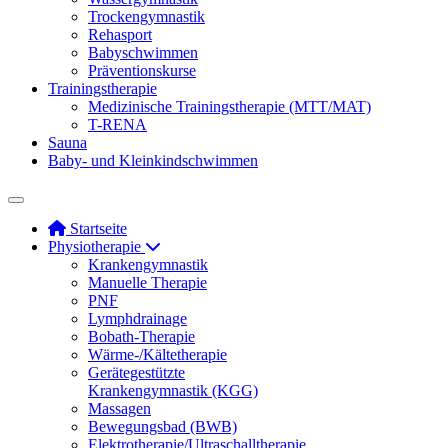
Trockengymnastik
Rehasport
Babyschwimmen
Präventionskurse
Trainingstherapie
Medizinische Trainingstherapie (MTT/MAT)
T-RENA
Sauna
Baby- und Kleinkindschwimmen
Startseite
Physiotherapie
Krankengymnastik
Manuelle Therapie
PNF
Lymphdrainage
Bobath-Therapie
Wärme-/Kältetherapie
Gerätegestützte
Krankengymnastik (KGG)
Massagen
Bewegungsbad (BWB)
Elektrotherapie/Ultraschalltherapie