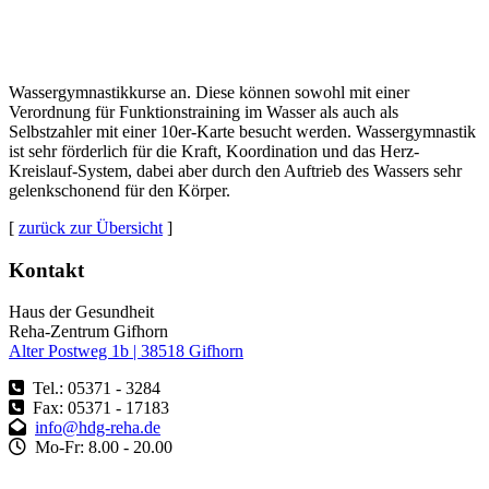
Wassergymnastikkurse an. Diese können sowohl mit einer
Verordnung für Funktionstraining im Wasser als auch als
Selbstzahler mit einer 10er-Karte besucht werden. Wassergymnastik
ist sehr förderlich für die Kraft, Koordination und das Herz-
Kreislauf-System, dabei aber durch den Auftrieb des Wassers sehr
gelenkschonend für den Körper.
[
zurück zur Übersicht
]
Kontakt
Haus der Gesundheit
Reha-Zentrum Gifhorn
Alter Postweg 1b | 38518 Gifhorn
Tel.: 05371 - 3284
Fax: 05371 - 17183
info@hdg-reha.de
Mo-Fr: 8.00 - 20.00