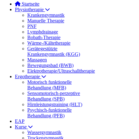
Startseite
Physiotherapie
Krankengymnastik
Manuelle Therapie
PNF
Lymphdrainage
Bobath-Therapie
Wärme-/Kältetherapie
Gerätegestützte
Krankengymnastik (KGG)
Massagen
Bewegungsbad (BWB)
Elektrotherapie/Ultraschalltherapie
Ergotherapie
Motorisch funktionelle
Behandlung (MFB)
Sensomotorisch-perzeptive
Behandlung (SPB)
Hirnleistungstraining (HLT)
Psychisch-funktionelle
Behandlung (PFB)
EAP
Kurse
Wassergymnastik
Trockengymnastik