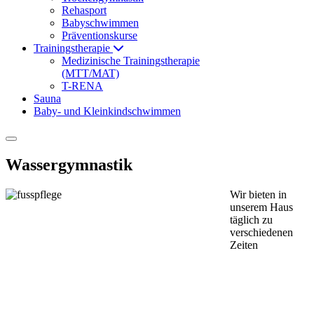
Rehasport
Babyschwimmen
Präventionskurse
Trainingstherapie
Medizinische Trainingstherapie
(MTT/MAT)
T-RENA
Sauna
Baby- und Kleinkindschwimmen
Wassergymnastik
Wir bieten in
unserem Haus
täglich zu
verschiedenen
Zeiten