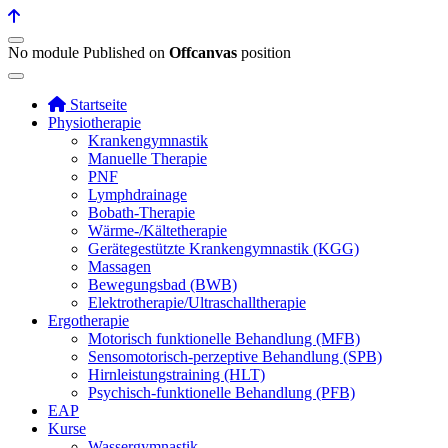
No module Published on
Offcanvas
position
Startseite
Physiotherapie
Krankengymnastik
Manuelle Therapie
PNF
Lymphdrainage
Bobath-Therapie
Wärme-/Kältetherapie
Gerätegestützte Krankengymnastik (KGG)
Massagen
Bewegungsbad (BWB)
Elektrotherapie/Ultraschalltherapie
Ergotherapie
Motorisch funktionelle Behandlung (MFB)
Sensomotorisch-perzeptive Behandlung (SPB)
Hirnleistungstraining (HLT)
Psychisch-funktionelle Behandlung (PFB)
EAP
Kurse
Wassergymnastik